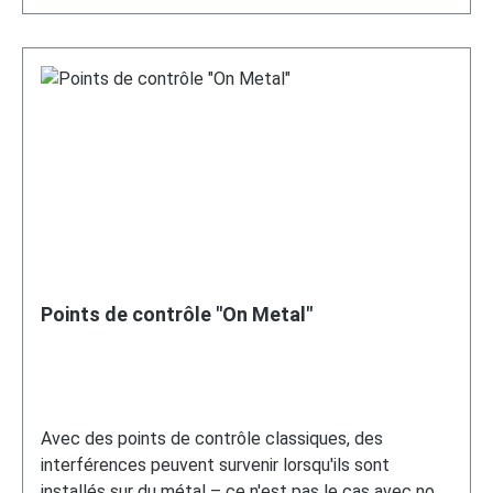
pourrait interférer avec le processus de scan.
Utilisez également des vis à tête plate pour
permettre un contact direct entre le lecteur
(smartphone) et le point de contrôle. Spécifications :
Couleur : noir Matériau : plastique rigide Autocollant :
non Diamètre : 2,9 cm Hauteur : 0,2 cm
Points de contrôle "On Metal"
Avec des points de contrôle classiques, des
interférences peuvent survenir lorsqu'ils sont
installés sur du métal – ce n'est pas le cas avec nos