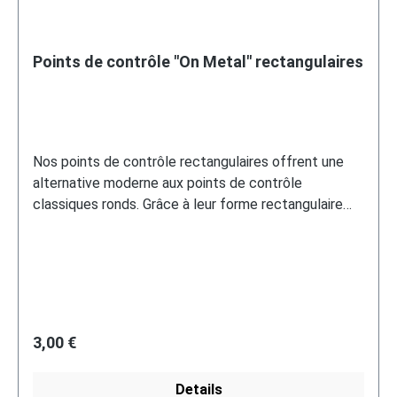
Points de contrôle "On Metal" rectangulaires
Nos points de contrôle rectangulaires offrent une
alternative moderne aux points de contrôle
classiques ronds. Grâce à leur forme rectangulaire
claire, ces points de contrôle peuvent être non
seulement installés efficacement, mais aussi
positionnés avec précision. Vos avantages : La forme
rectangulaire maximise la surface de contact,
garantissant un contrôle fiable et une lecture
simplifiée. Idéal pour les endroits où l'espace et la
Regulärer Preis:
3,00 €
précision sont essentiels. Spécifications : Forme :
rectangulaire Couleur : blanc Matériau : plastique,
Details
flexible Autocollant : oui